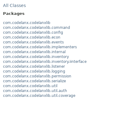
All Classes
Packages
com.codelanx.codelanxlib
com.codelanx.codelanxlib.command
com.codelanx.codelanxlib.config
com.codelanx.codelanxlib.econ
com.codelanx.codelanxlib.events
com.codelanx.codelanxlib.implementers
com.codelanx.codelanxlib.internal
com.codelanx.codelanxlib.inventory
com.codelanx.codelanxlib.inventory.iinterface
com.codelanx.codelanxlib.listener
com.codelanx.codelanxlib.logging
com.codelanx.codelanxlib.permission
com.codelanx.codelanxlib.serialize
com.codelanx.codelanxlib.util
com.codelanx.codelanxlib.util.auth
com.codelanx.codelanxlib.util.coverage