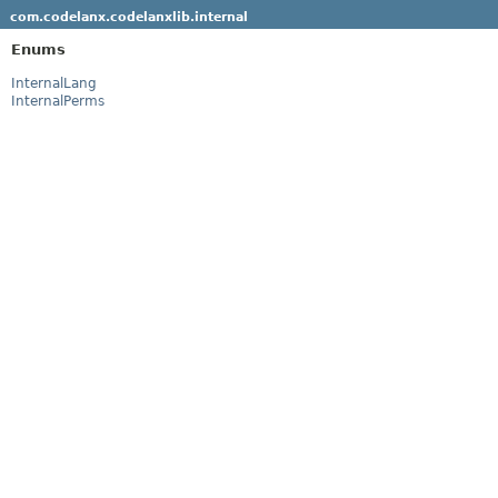
com.codelanx.codelanxlib.internal
Enums
InternalLang
InternalPerms